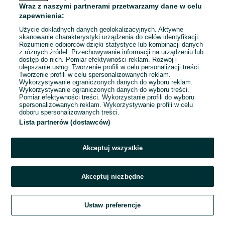
Wraz z naszymi partnerami przetwarzamy dane w celu
Odpowiednie doświadczenie zawodowe
zapewnienia:
Dyspozycyjność: Praca zmianowa, Praca w weekendy
Pracownicy z Ukrainy: 🇺🇦 Запрошуємо людей з України
Użycie dokładnych danych geolokalizacyjnych. Aktywne
(Zapraszamy pracowników z Ukrainy)
skanowanie charakterystyki urządzenia do celów identyfikacji.
Rozumienie odbiorców dzięki statystyce lub kombinacji danych
z różnych źródeł. Przechowywanie informacji na urządzeniu lub
Odświeżono dzisiaj o 05:55
dostęp do nich. Pomiar efektywności reklam. Rozwój i
ulepszanie usług. Tworzenie profili w celu personalizacji treści.
Tworzenie profili w celu spersonalizowanych reklam.
Wykorzystywanie ograniczonych danych do wyboru reklam.
Wykorzystywanie ograniczonych danych do wyboru treści.
Pomiar efektywności treści. Wykorzystanie profili do wyboru
1
2
3
...
17
spersonalizowanych reklam. Wykorzystywanie profili w celu
doboru spersonalizowanych treści.
Lista partnerów (dostawców)
Akceptuj wszystkie
Akceptuj niezbędne
Zadzwoń / SMS
Ustaw preferencje
Szukaj
Obserwujesz
Dodaj
Czat
Konto