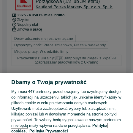
Porządkowa (1/2 lub 3/4 etatu)
Kaufland Polska Markety Sp. z o.o. Sp. k.
3 975 - 4 050 zł / mies. brutto
Giżycko
Niepełny etat
Umowa o pracę
Doświadczenie nie jest wymagane
Dyspozycyjność: Praca zmianowa, Praca w weekendy
Miejsce pracy: W siedzibie firmy
Pracownicy z Ukrainy: 🇺🇦 Запрошуємо людей з України
(Zapraszamy pracowników z Ukrainy)
Dzisiaj o 06:51
Dbamy o Twoją prywatność
My i nasi
447
partnerzy przechowujemy lub uzyskujemy dostęp
Sprzedawca / Kasjer, Sprzedawczyni /
do informacji na urządzeniu, takich jak unikalne identyfikatory w
Kasjerka
plikach cookie w celu przetwarzania danych osobowych.
Kaufland Polska Markety Sp. z o.o. Sp. k.
Użytkownik może zaakceptować wybory lub zarządzać nimi,
5 300 - 5 400 zł / mies. brutto
klikając poniżej lub w dowolnym momencie na stronie polityki
Płońsk
prywatności. Te wybory będą sygnalizowane naszym partnerom
Pełny etat
i nie będą miały wpływu na dane przeglądania.
Polityka
Umowa o pracę
cookies,
Polityka Prywatności