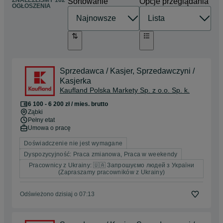
ZNALEŹLIŚMY 162
Sortowanie
Opcje przeglądania
OGŁOSZENIA
Sprzedawca / Kasjer, Sprzedawczyni /
Kasjerka
Kaufland Polska Markety Sp. z o.o. Sp. k.
6 100 - 6 200 zł / mies. brutto
Ząbki
Pełny etat
Umowa o pracę
Doświadczenie nie jest wymagane
Dyspozycyjność: Praca zmianowa, Praca w weekendy
Pracownicy z Ukrainy: 🇺🇦 Запрошуємо людей з України
(Zapraszamy pracowników z Ukrainy)
Odświeżono dzisiaj o 07:13